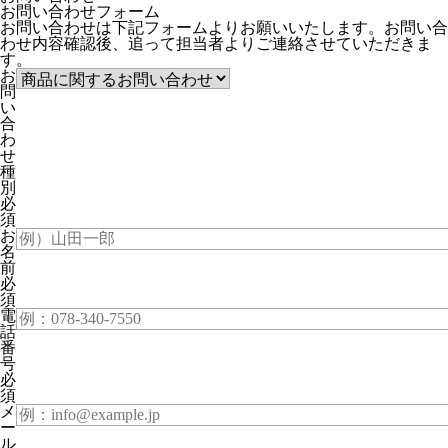
お問い合わせフォーム
お問い合わせは下記フォームよりお願いいたします。お問い合
わせ内容確認後、追って担当者よりご連絡させていただきま
す。
お
問
い
合
わ
せ
種
別
必
須
お
名
前
必
須
電
話
番
号
必
須
メ
ー
ル